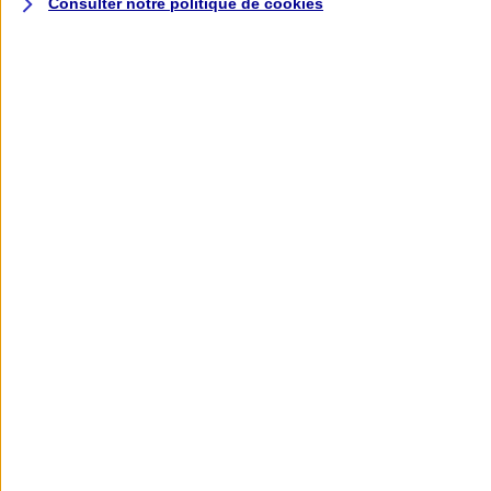
Consulter notre politique de
cookies
L'application AXA
Banque
L'application Mon AXA Assurance, tous
vos contrats en poche !