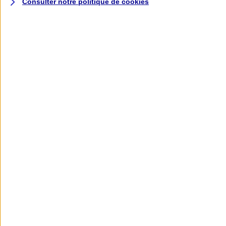
Consulter notre politique de
cookies
L'application AXA
Banque
L'application Mon AXA Assurance, tous
vos contrats en poche !