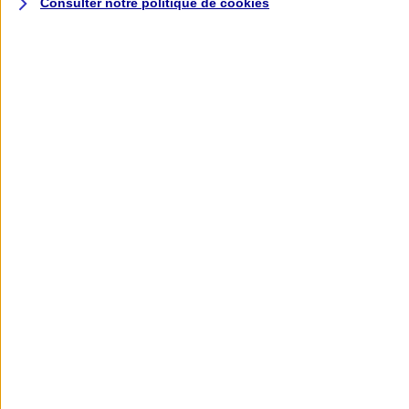
Consulter notre politique de
cookies
L'application AXA
Banque
L'application Mon AXA Assurance, tous
vos contrats en poche !