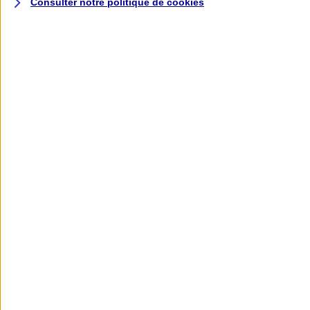
Consulter notre politique de
cookies
L'application AXA
Banque
L'application Mon AXA Assurance, tous
vos contrats en poche !