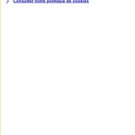
Consulter notre politique de
cookies
L'application AXA
Banque
L'application Mon AXA Assurance, tous
vos contrats en poche !