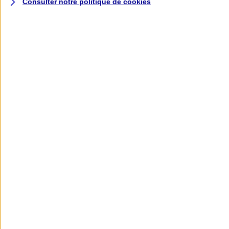
Consulter notre politique de
cookies
L'application AXA
Banque
L'application Mon AXA Assurance, tous
vos contrats en poche !