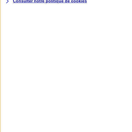
Consulter notre politique de
cookies
L'application AXA
Banque
L'application Mon AXA Assurance, tous
vos contrats en poche !