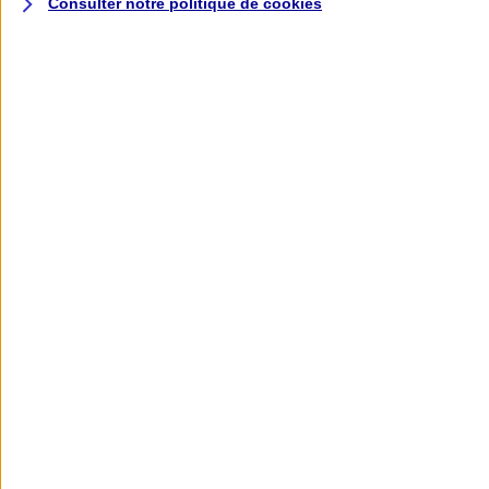
Consulter notre politique de
cookies
L'application AXA
Banque
L'application Mon AXA Assurance, tous
vos contrats en poche !