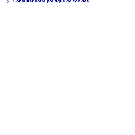
Consulter notre politique de
cookies
L'application AXA
Banque
L'application Mon AXA Assurance, tous
vos contrats en poche !