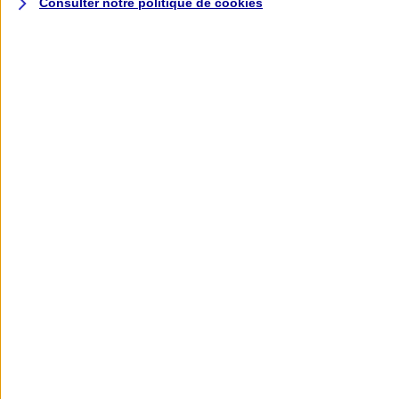
Consulter notre politique de
cookies
L'application AXA
Banque
L'application Mon AXA Assurance, tous
vos contrats en poche !