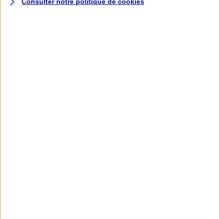
Consulter notre politique de
cookies
L'application AXA
Banque
L'application Mon AXA Assurance, tous
vos contrats en poche !