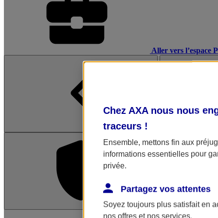
Aller vers l’espace 
Chez AXA nous nous enga
traceurs
!
Ensemble, mettons fin aux préjugé
informations essentielles pour gar
privée.
Partagez vos attentes
Soyez toujours plus satisfait en 
L'application Mon AX
nos offres et nos services.