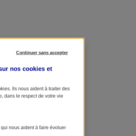
Continuer sans accepter
 sur nos
cookies et
okies
. Ils nous aident à traiter des
e, dans le respect de votre vie
 qui nous aident à faire évoluer
ation AXA Banque