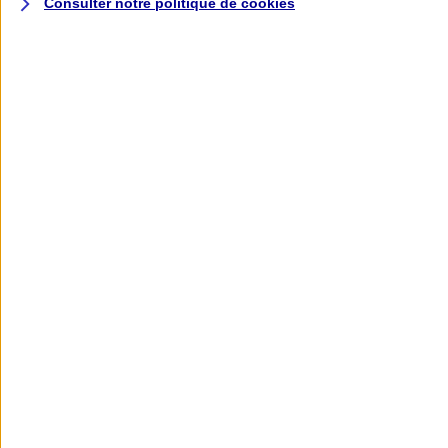
Consulter notre politique de
cookies
L'application AXA
Banque
L'application Mon AXA Assurance, tous
vos contrats en poche !