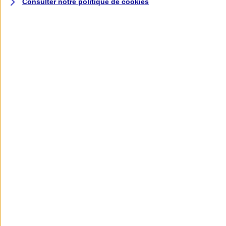
Consulter notre politique de
cookies
L'application AXA
Banque
L'application Mon AXA Assurance, tous
vos contrats en poche !