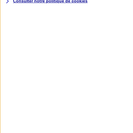
Consulter notre politique de
cookies
L'application AXA
Banque
L'application Mon AXA Assurance, tous
vos contrats en poche !