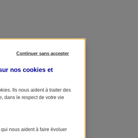
Continuer sans accepter
 sur nos
cookies et
okies
. Ils nous aident à traiter des
e, dans le respect de votre vie
 qui nous aident à faire évoluer
ation AXA Banque