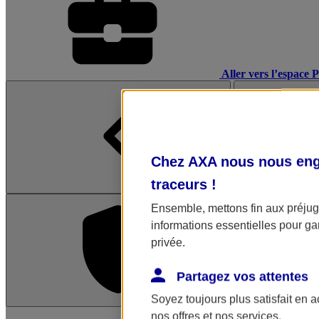
Aller vers l’espace 
Chez AXA nous nous enga
traceurs
!
Ensemble, mettons fin aux préjugé
informations essentielles pour gar
privée.
Partagez vos attentes
Soyez toujours plus satisfait en 
L'application Mon AX
nos offres et nos services.