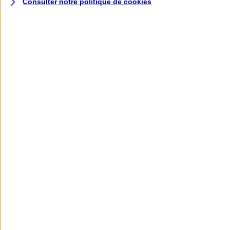
Consulter notre politique de
cookies
L'application AXA
Banque
L'application Mon AXA Assurance, tous
vos contrats en poche !