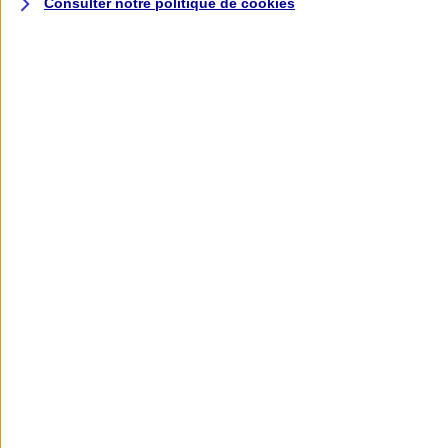
Consulter notre politique de
cookies
L'application AXA
Banque
L'application Mon AXA Assurance, tous
vos contrats en poche !