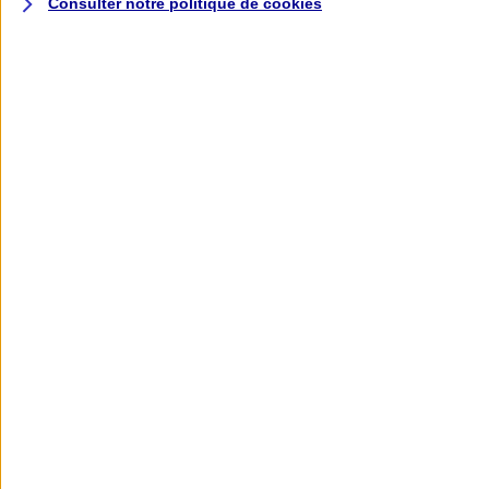
Consulter notre politique de
cookies
L'application AXA
Banque
L'application Mon AXA Assurance, tous
vos contrats en poche !