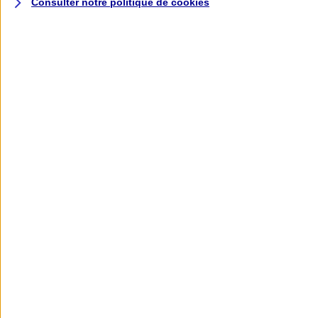
Consulter notre politique de
cookies
L'application AXA
Banque
L'application Mon AXA Assurance, tous
vos contrats en poche !