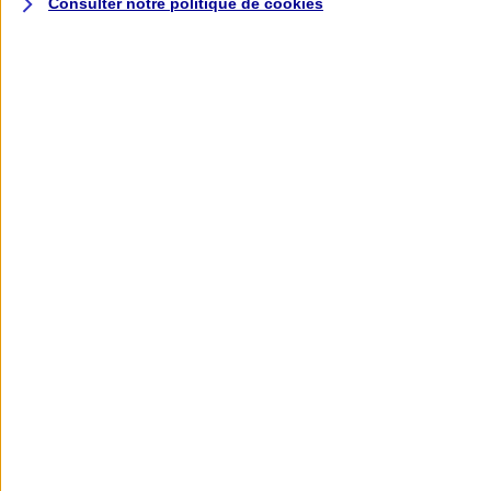
Consulter notre politique de
cookies
L'application AXA
Banque
L'application Mon AXA Assurance, tous
vos contrats en poche !