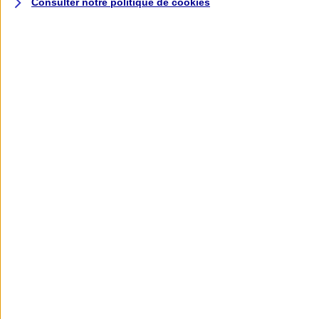
Consulter notre politique de
cookies
L'application AXA
Banque
L'application Mon AXA Assurance, tous
vos contrats en poche !