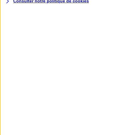
Consulter notre politique de
cookies
L'application AXA
Banque
L'application Mon AXA Assurance, tous
vos contrats en poche !