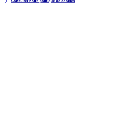
Consulter notre politique de
cookies
L'application AXA
Banque
L'application Mon AXA Assurance, tous
vos contrats en poche !