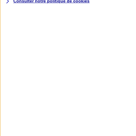
Consulter notre politique de
cookies
L'application AXA
Banque
L'application Mon AXA Assurance, tous
vos contrats en poche !