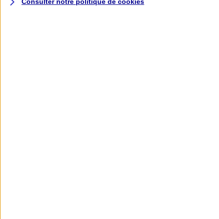
Consulter notre politique de
cookies
L'application AXA
Banque
L'application Mon AXA Assurance, tous
vos contrats en poche !