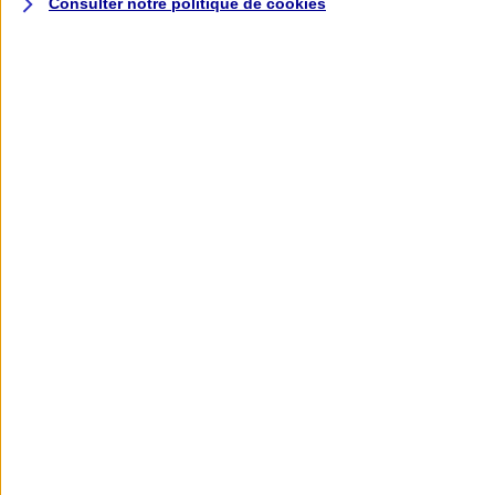
Consulter notre politique de
cookies
L'application AXA
Banque
L'application Mon AXA Assurance, tous
vos contrats en poche !