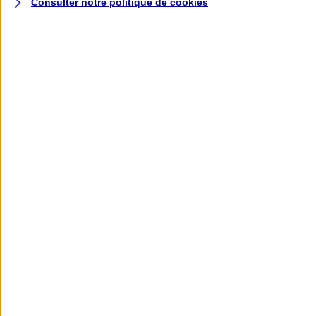
Consulter notre politique de
cookies
L'application AXA
Banque
L'application Mon AXA Assurance, tous
vos contrats en poche !