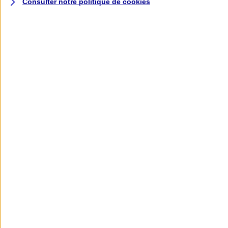
Consulter notre politique de
cookies
L'application AXA
Banque
L'application Mon AXA Assurance, tous
vos contrats en poche !