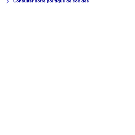
Consulter notre politique de
cookies
L'application AXA
Banque
L'application Mon AXA Assurance, tous
vos contrats en poche !