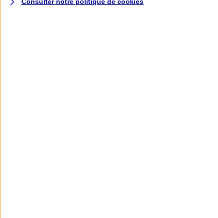
Consulter notre politique de
cookies
L'application AXA
Banque
L'application Mon AXA Assurance, tous
vos contrats en poche !