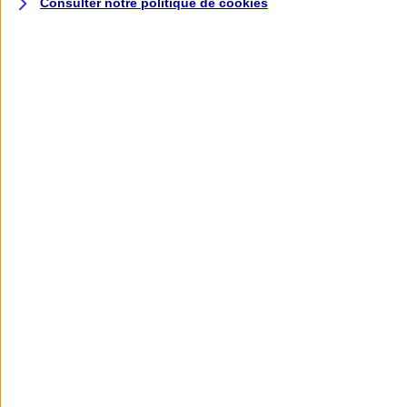
Consulter notre politique de
cookies
L'application AXA
Banque
L'application Mon AXA Assurance, tous
vos contrats en poche !