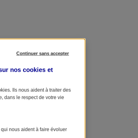
Continuer sans accepter
 sur nos
cookies et
okies
. Ils nous aident à traiter des
e, dans le respect de votre vie
 qui nous aident à faire évoluer
ation AXA Banque