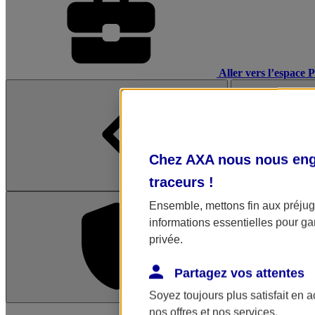
Aller vers l’espace 
Chez AXA nous nous enga
traceurs
!
Ensemble, mettons fin aux préjugé
informations essentielles pour gar
privée.
Partagez vos attentes
Soyez toujours plus satisfait en 
L'application Mon AX
nos offres et nos services.