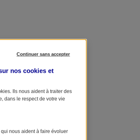
Continuer sans accepter
 sur nos
cookies et
okies
. Ils nous aident à traiter des
e, dans le respect de votre vie
 qui nous aident à faire évoluer
ation AXA Banque