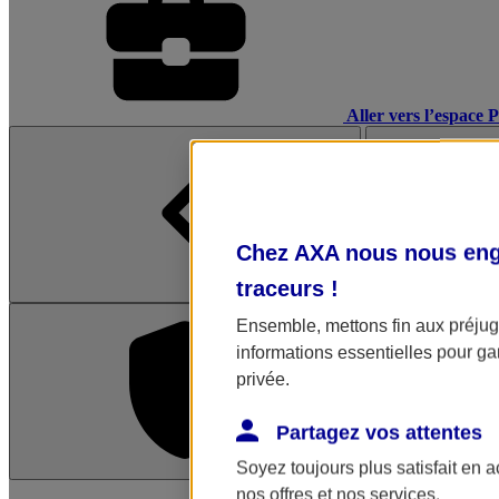
Aller vers l’espace 
Chez AXA nous nous enga
traceurs
!
Ensemble, mettons fin aux préjugé
informations essentielles pour gar
privée.
Partagez vos attentes
Soyez toujours plus satisfait en 
L'application Mon AX
nos offres et nos services.