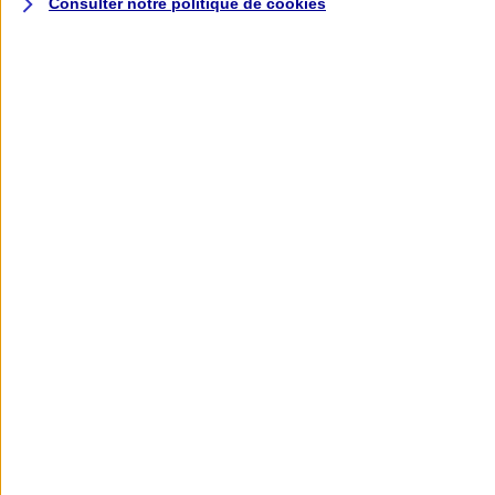
Consulter notre politique de
cookies
L'application AXA
Banque
L'application Mon AXA Assurance, tous
vos contrats en poche !