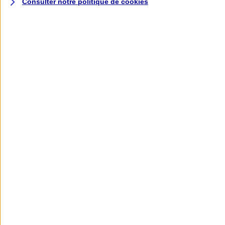
Consulter notre politique de
cookies
L'application AXA
Banque
L'application Mon AXA Assurance, tous
vos contrats en poche !