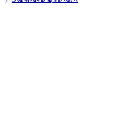
Consulter notre politique de
cookies
L'application AXA
Banque
L'application Mon AXA Assurance, tous
vos contrats en poche !