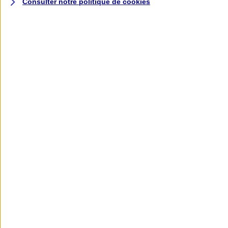
Consulter notre politique de
cookies
L'application AXA
Banque
L'application Mon AXA Assurance, tous
vos contrats en poche !