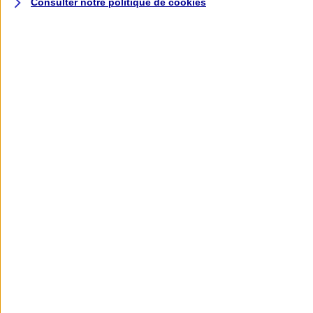
Consulter notre politique de
cookies
L'application AXA
Banque
L'application Mon AXA Assurance, tous
vos contrats en poche !