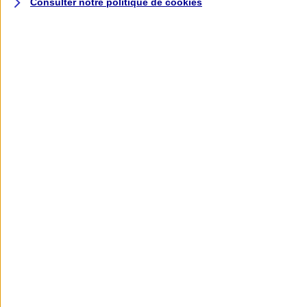
Consulter notre politique de
cookies
L'application AXA
Banque
L'application Mon AXA Assurance, tous
vos contrats en poche !