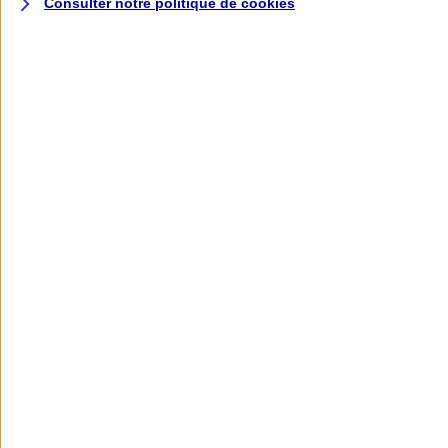
Consulter notre politique de
cookies
L'application AXA
Banque
L'application Mon AXA Assurance, tous
vos contrats en poche !