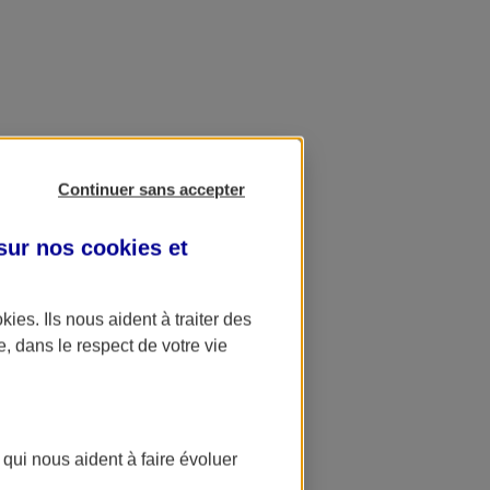
Continuer sans accepter
 sur nos
cookies et
okies
. Ils nous aident à traiter des
e, dans le respect de votre vie
 qui nous aident à faire évoluer
ation AXA Banque