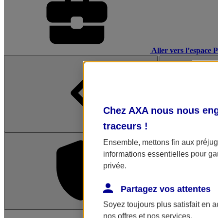
Aller vers l’espace 
Chez AXA nous nous enga
traceurs
!
Ensemble, mettons fin aux préjugé
informations essentielles pour gar
privée.
Partagez vos attentes
Soyez toujours plus satisfait en 
L'application Mon AX
nos offres et nos services.