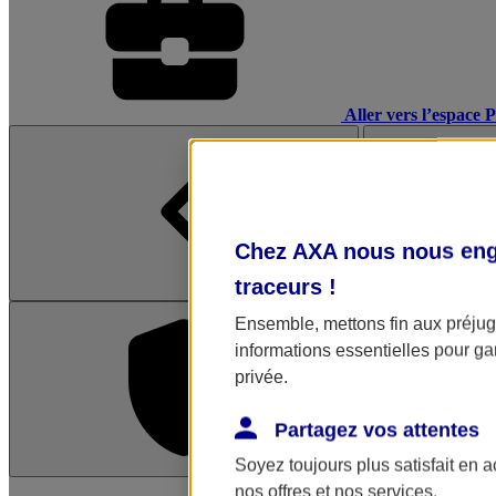
Aller vers l’espace 
Chez AXA nous nous enga
traceurs
!
Ensemble, mettons fin aux préjugé
informations essentielles pour gar
privée.
Partagez vos attentes
Soyez toujours plus satisfait en 
L'application Mon AX
nos offres et nos services.