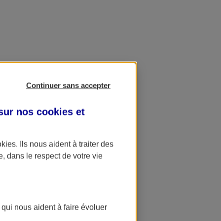
Continuer sans accepter
 sur nos
cookies et
okies
. Ils nous aident à traiter des
e, dans le respect de votre vie
 qui nous aident à faire évoluer
ation AXA Banque