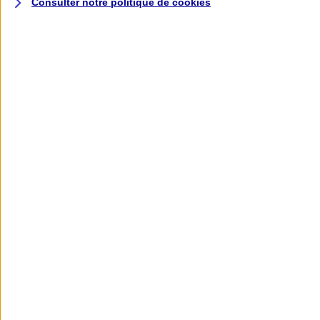
Consulter notre politique de
cookies
L'application AXA
Banque
L'application Mon AXA Assurance, tous
vos contrats en poche !