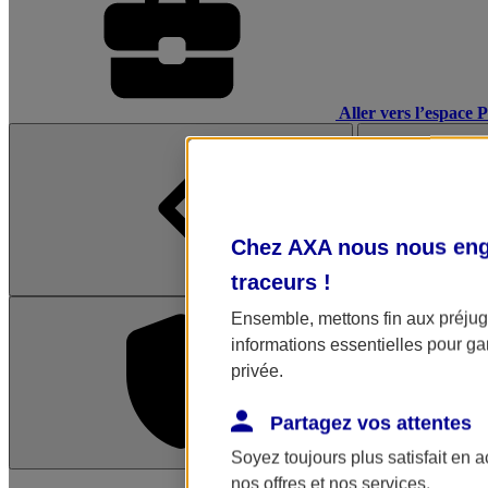
Aller vers l’espace 
Chez AXA nous nous enga
traceurs
!
Ensemble, mettons fin aux préjugé
informations essentielles pour gar
privée.
Partagez vos attentes
Soyez toujours plus satisfait en 
L'application Mon AX
nos offres et nos services.