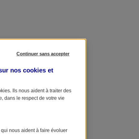
Continuer sans accepter
 sur nos
cookies et
okies
. Ils nous aident à traiter des
e, dans le respect de votre vie
 qui nous aident à faire évoluer
ation AXA Banque