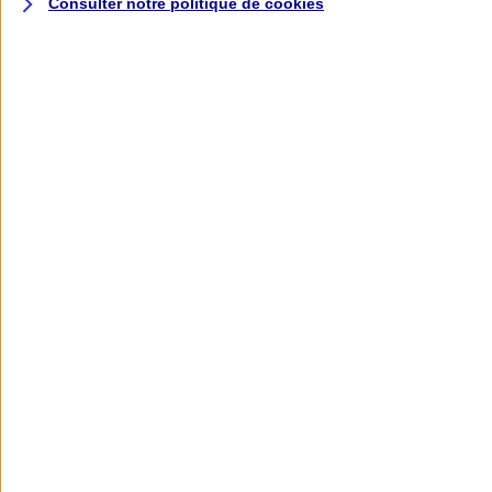
Consulter notre politique de
cookies
L'application AXA
Banque
L'application Mon AXA Assurance, tous
vos contrats en poche !