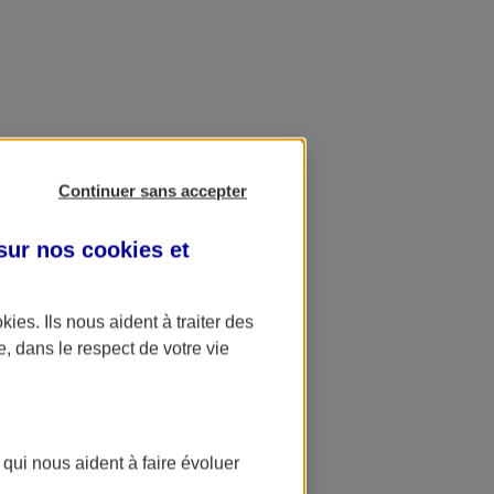
Continuer sans accepter
 sur nos
cookies et
okies
. Ils nous aident à traiter des
e, dans le respect de votre vie
 qui nous aident à faire évoluer
ation AXA Banque