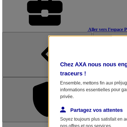
Aller vers l’espace 
Chez AXA nous nous enga
traceurs
!
Ensemble, mettons fin aux préjugé
informations essentielles pour gar
privée.
Partagez vos attentes
Soyez toujours plus satisfait en 
L'application Mon AX
nos offres et nos services.