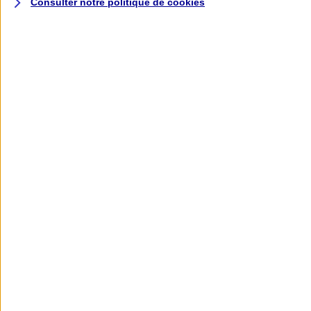
Consulter notre politique de
cookies
L'application AXA
Banque
L'application Mon AXA Assurance, tous
vos contrats en poche !