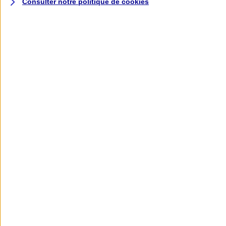
Consulter notre politique de
cookies
L'application AXA
Banque
L'application Mon AXA Assurance, tous
vos contrats en poche !