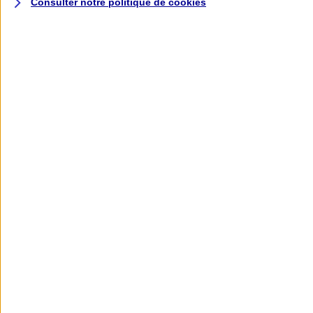
Consulter notre politique de
cookies
L'application AXA
Banque
L'application Mon AXA Assurance, tous
vos contrats en poche !